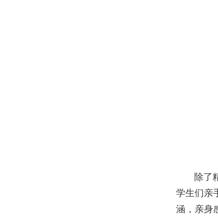
除了
学生们亲
涵，亲身感