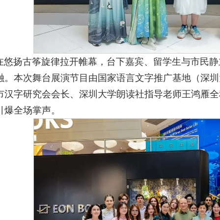
在悠扬古筝旋律拉开帷幕，台下嘉宾、留学生与市民静
融。本次舞台展演节目由国家语言文字推广基地（深圳
市汉字研究会会长、深圳大学朗读社指导老师王鸿雁全
引爆全场掌声。