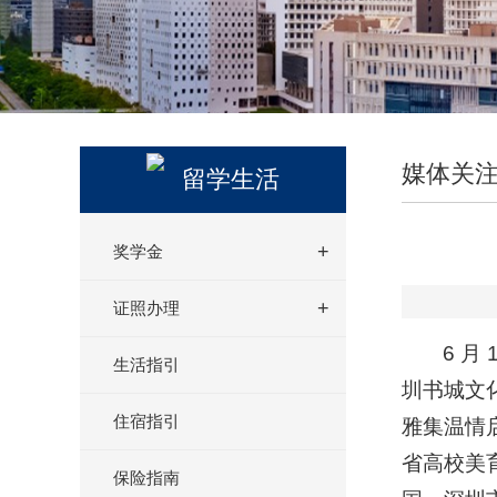
媒体关
留学生活
奖学金
证照办理
6 
生活指引
圳书城文
住宿指引
雅集温情
省高校美
保险指南