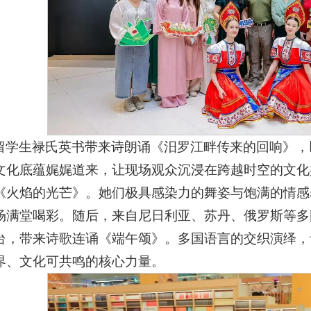
留学生禄氏英书带来诗朗诵《汨罗江畔传来的回响》，
文化底蕴娓娓道来，让现场观众沉浸在跨越时空的文化
《火焰的光芒》。她们极具感染力的舞姿与饱满的情感
场满堂喝彩。随后，来自尼日利亚、苏丹、俄罗斯等多
台，带来诗歌连诵《端午颂》。多国语言的交织演绎，
界、文化可共鸣的核心力量。