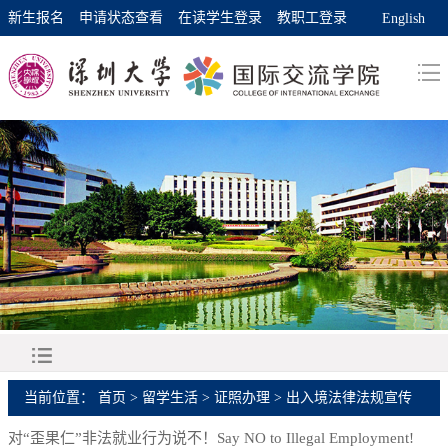
新生报名
申请状态查看
在读学生登录
教职工登录
English
当前位置：
首页
>
留学生活
>
证照办理
>
出入境法律法规宣传
对“歪果仁”非法就业行为说不！Say NO to Illegal Employment!