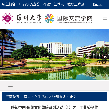
新生报名
申请状态查看
在读学生登录
教职工登录
English
当前位置：
首页
>
学生活动
>
感知系列
> 正文
感知中国·传统文化体验系列活动（1）之手工扎染制作