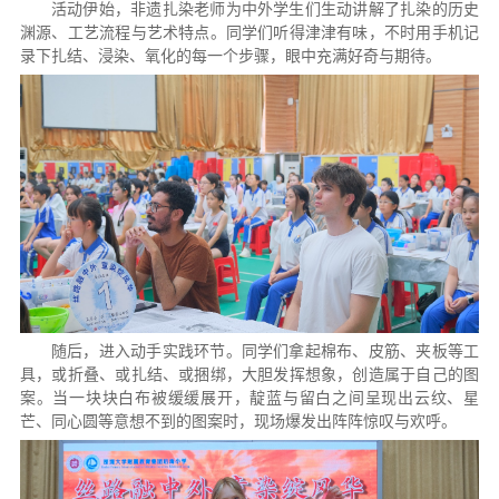
活动伊始，非遗扎染老师为中外学生们生动讲解了扎染的历史
渊源、工艺流程与艺术特点。同学们听得津津有味，不时用手机记
录下扎结、浸染、氧化的每一个步骤，眼中充满好奇与期待。
随后，进入动手实践环节。同学们拿起棉布、皮筋、夹板等工
具，或折叠、或扎结、或捆绑，大胆发挥想象，创造属于自己的图
案。当一块块白布被缓缓展开，靛蓝与留白之间呈现出云纹、星
芒、同心圆等意想不到的图案时，现场爆发出阵阵惊叹与欢呼。