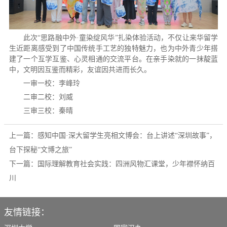
此次“思路融中外·童染绽风华”扎染体验活动，不仅让来华留学
生近距离感受到了中国传统手工艺的独特魅力，也为中外青少年搭
建了一个互学互鉴、心灵相通的交流平台。在亲手染就的一抹靛蓝
中，文明因互鉴而精彩，友谊因共进而长久。
一审一校：李峰玲
二审二校：刘威
三审三校：秦晴
上一篇：
感知中国·深大留学生亮相文博会：台上讲述“深圳故事”，
台下探秘“文博之旅”
下一篇：
国际理解教育社会实践：四洲风物汇课堂，少年襟怀纳百
川
友情链接：