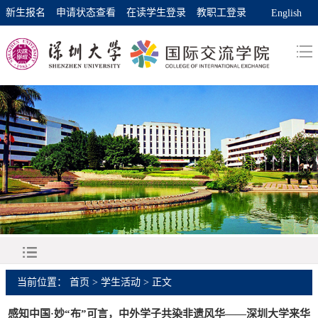
新生报名
申请状态查看
在读学生登录
教职工登录
English
当前位置：
首页
>
学生活动
> 正文
感知中国·妙“布”可言，中外学子共染非遗风华——深圳大学来华