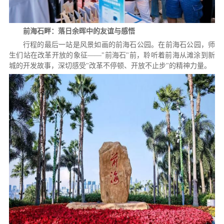
前海石畔：落日余晖中的友谊与感悟
行程的最后一站是风景如画的前海石公园。在前海石公园，师
生们站在改革开放的象征——"前海石"前，聆听着前海从滩涂到新
城的开发故事，深切感受"改革不停顿、开放不止步"的精神力量。