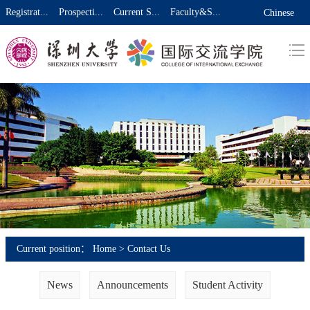
Registrat...
Prospecti...
Current S...
Faculty&S...
Chinese
Current position：
Home
>
Contact Us
News
Announcements
Student Activity